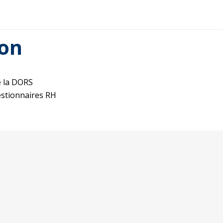
ion
e la DORS
estionnaires RH